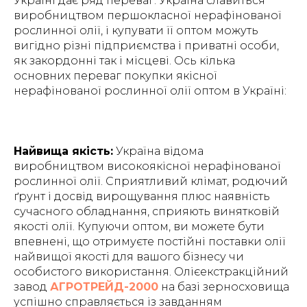
Україні дає ряд переваг. Україна славиться
виробництвом першокласної нерафінованої
рослинної олії, і купувати її оптом можуть
вигідно різні підприємства і приватні особи,
як закордонні так і місцеві. Ось кілька
основних переваг покупки якісної
нерафінованої рослинної олії оптом в Україні:
Найвища якість:
Україна відома
виробництвом високоякісної нерафінованої
рослинної олії. Сприятливий клімат, родючий
ґрунт і досвід вирощування плюс наявність
сучасного обладнання, сприяють винятковій
якості олії. Купуючи оптом, ви можете бути
впевнені, що отримуєте постійні поставки олії
найвищої якості для вашого бізнесу чи
особистого використання. Олієекстракційний
завод
АГРОТРЕЙД-2000
на базі зерносховища
успішно справляється із завданням