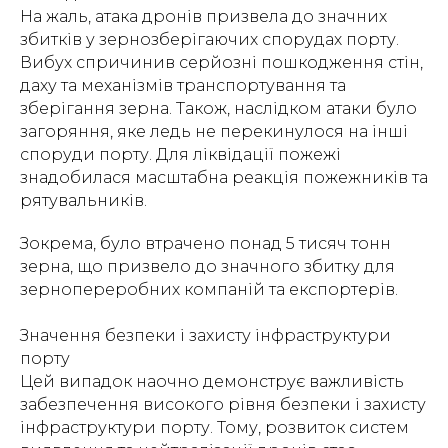
На жаль, атака дронів призвела до значних
збитків у зернозберігаючих спорудах порту.
Вибух спричинив серйозні пошкодження стін,
даху та механізмів транспортування та
зберігання зерна. Також, наслідком атаки було
загоряння, яке ледь не перекинулося на інші
споруди порту. Для ліквідації пожежі
знадобилася масштабна реакція пожежників та
рятувальників.
Зокрема, було втрачено понад 5 тисяч тонн
зерна, що призвело до значного збитку для
зернопереробних компаній та експортерів.
Значення безпеки і захисту інфраструктури
порту
Цей випадок наочно демонструє важливість
забезпечення високого рівня безпеки і захисту
інфраструктури порту. Тому, розвиток систем