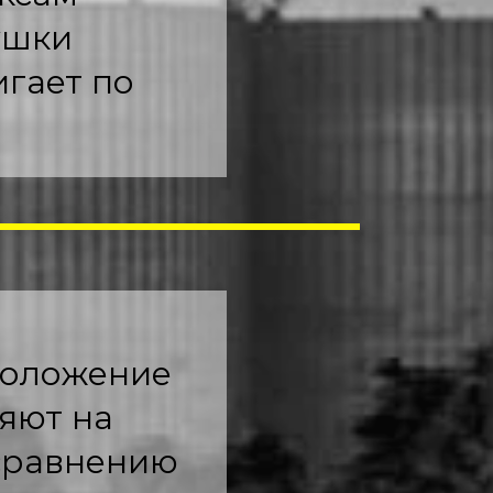
ушки
игает по
положение
яют на
сравнению