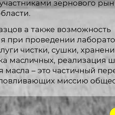
 участниками зернового рын
бласти.
азцов а также возможность
ия при проведении лаборат
слуги чистки, сушки, хранени
ка масличных, реализация ш
 масла – это частичный пер
условливающих миссию общес