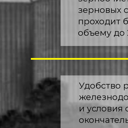
зерновых с
проходит б
объему до 
Удобство 
железнодо
и условия
окончател