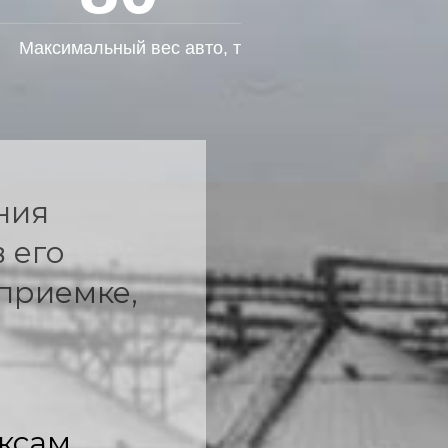
Максимальный вес авто, т
ния
 его
приемке,
ксам