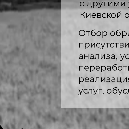
с другими
Киевской о
Отбор обр
присутств
анализа, у
переработ
реализация
услуг, об