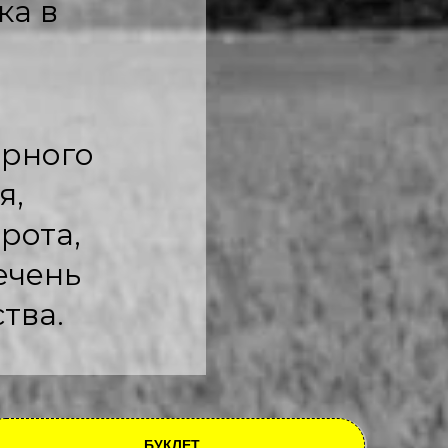
ка в
орного
я,
рота,
ечень
тва.
БУКЛЕТ