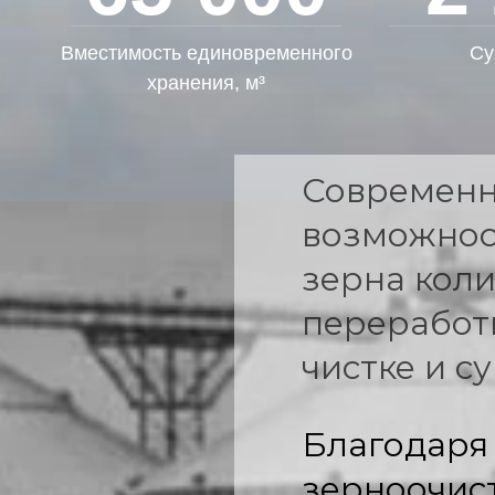
Вместимость единовременного
Су
хранения, м³
Современн
возможнос
зерна коли
переработк
чистке и с
Благодаря
зерноочис