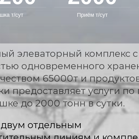
шка т/сут
Приём т/сут
ый элеваторный комплекс с
тью одновременного хране
чеством 65000т и продуктов
и предоставляет услуги по 
ушке до 2000 тонн в сутки.
 двум отдельным
тительным линиям и компле